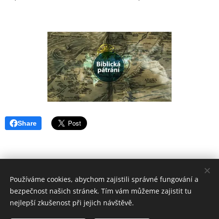
Share
Používáme cookies, abychom zajistili správné fungování a
bezpečnost našich stránek. Tím vám můžeme zajistit tu
nejlepší zkušenost při jejich návštěvě.