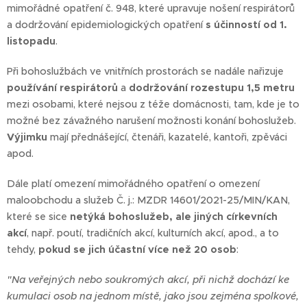
mimořádné opatření č. 948, které upravuje nošení respirátorů
a dodržování epidemiologických opatření
s účinností od 1.
listopadu
.
Při bohoslužbách ve vnitřních prostorách se nadále nařizuje
používání respirátorů
a
dodržování rozestupu 1,5 metru
mezi osobami, které nejsou z téže domácnosti, tam, kde je to
možné bez závažného narušení možnosti konání bohoslužeb.
Výjimku
mají přednášející, čtenáři, kazatelé, kantoři, zpěváci
apod.
Dále platí omezení mimořádného opatření o omezení
maloobchodu a služeb Č. j.: MZDR 14601/2021-25/MIN/KAN,
které se sice
netýká bohoslužeb, ale jiných církevních
akcí
, např. poutí, tradičních akcí, kulturních akcí, apod., a to
tehdy,
pokud se jich účastní více než 20 osob
:
"Na veřejných nebo soukromých akcí, při nichž dochází ke
kumulaci osob na jednom místě, jako jsou zejména spolkové,