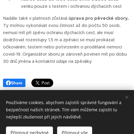
venku pouze s testem i ochranou dýchacích cest
Nadále také v platnosti zůstává
úprava pro pěvecké sbory.
Ty mohou vykonávat svou činnost až do počtu 50 osob,
nemusí mít při zpěvu ochranu dýchacích cest, ale musí
dodržovat rozestupy 1,5 m a zpěváci se musí prokázat
očkováním, testem nebo potvrzením o prodělané nemoci
covid-19. Organizátor sboru je zároveň povinen mít po dobu
30 dnů jména a kontaktní údaje na zpěváky.
Share
Používáme cookies, abychom zajistili správné fungování a
bezpečnost našich stránek. Tím vám můžeme zajistit tu
nejlepší zkušenost při jejich návštěvě.
Přijmout nezbytné
Přijmout vše