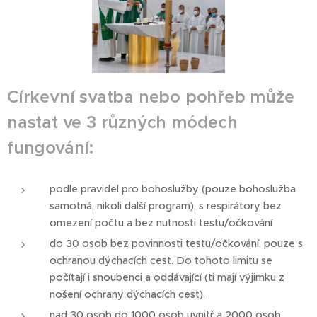
Církevní svatba nebo pohřeb může
nastat ve 3 různých módech
fungování:
podle pravidel pro bohoslužby (pouze bohoslužba
samotná, nikoli další program), s respirátory bez
omezení počtu a bez nutnosti testu/očkování
do 30 osob bez povinnosti testu/očkování, pouze s
ochranou dýchacích cest. Do tohoto limitu se
počítají i snoubenci a oddávající (ti mají výjimku z
nošení ochrany dýchacích cest).
nad 30 osob do 1000 osob uvnitř a 2000 osob