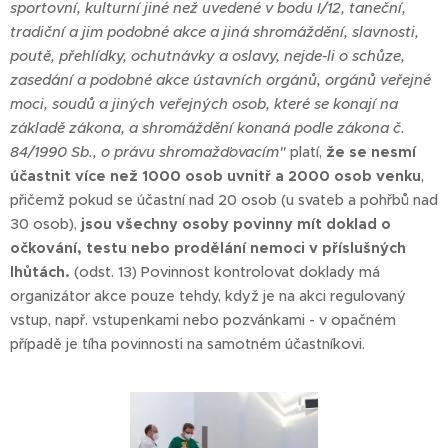
sportovní, kulturní jiné než uvedené v bodu I/12, taneční,
tradiční a jim podobné akce a jiná shromáždění, slavnosti,
poutě, přehlídky, ochutnávky a oslavy, nejde-li o schůze,
zasedání a podobné akce ústavních orgánů, orgánů veřejné
moci, soudů a jiných veřejných osob, které se konají na
základě zákona, a shromáždění konaná podle zákona č.
84/1990 Sb., o právu shromažďovacím"
platí,
že se nesmí
účastnit více než 1000 osob uvnitř a 2000 osob venku
,
přičemž pokud se účastní nad 20 osob (u svateb a pohřbů nad
30 osob),
jsou všechny osoby povinny mít doklad o
očkování, testu nebo prodělání nemoci v příslušných
lhůtách.
(odst. 13) Povinnost kontrolovat doklady má
organizátor akce pouze tehdy, když je na akci regulovaný
vstup, např. vstupenkami nebo pozvánkami - v opačném
případě je tíha povinnosti na samotném účastníkovi.